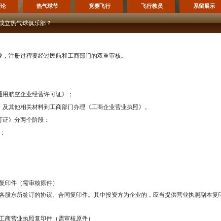
理论
热气球节
竞赛飞行
飞行教员
系留展示
成立热气球俱乐部？
业，注册过程要经过民航和工商部门的双重审核。
通用航空企业经营许可证》；
》及其他相关材料到工商部门办理《工商企业营业执照》。
可证》分两个阶段：
：
复印件（需审核原件）
各股东所签订的协议、合同复印件。其中投资方为企业的，应当提供营业执照副本复
工商营业执照复印件（需审核原件）