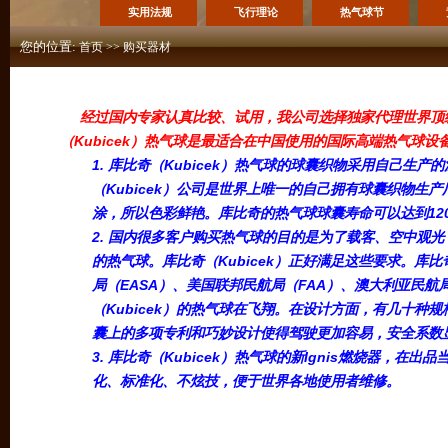
实用法规
飞行理论
热气球节
您的位置:
首页
>>
购买器材
经过国内专家认真比较、试用，我公司选择独家代理世界顶级热
（Kubicek）热气球是最适合在中国使用的国际高端热气球设
1. 库比奇（Kubicek）热气球的球囊织物采用自己
（Kubicek）公司是世界上唯一的自己拥有球囊织物生
涂，所以色彩鲜艳。库比奇的热气球球囊寿命可以达到12
2. 国内很多客户购买热气球的目的是为了载客、空中观
的热气球。库比奇（Kubicek）正好满足这些要求。库
局（EASA）、美国联邦民航局（FAA）、澳大利亚民
（Kubicek）的热气球在飞翔。在设计方面，有几十
囊上的多项专利和巧妙设计使得驾驶更加容易，安全系数
3. 库比奇（Kubicek）热气球的新Ignis燃烧器
化、标准化、不炫技，便于世界各地使用者维修。